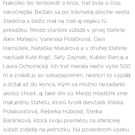
Nakoľko šlo tentokrát o kros, trať bola o čosi
náročnejšia. Bežalo sa po trávnatej ploche vedľa
štadióna a bežci mali na trati aj nejakú tú
prekážku. Medzi staršími súťažili v prvej štafete
Alex Matejov, Vaneska Poláčková, Davi
Harnúšek, Nataška Masárová a v druhej štafete
nastúpili Kubi Krajč, Safy Zaynab, Kubko Barcaj a
Laura Ochotnická. Ich trať merala niečo vyše 500
m a zvládli ju so sebazaprením, niektorí to vypálili
a držali až do konca, iným sa možno nezadarilo
akoby chceli...aj také dni sú. Medzi mladšími sme
mali jednu štafetu, ktorú tvorili dievčatá: Klárka
Polakovičová, Rebeka Hubiská, Stelka
Baránková, ktorá svoju premiéru na atletickej
súťaži zvládla na jednotku. Na poslednom úseku