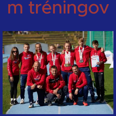
m
tréningov