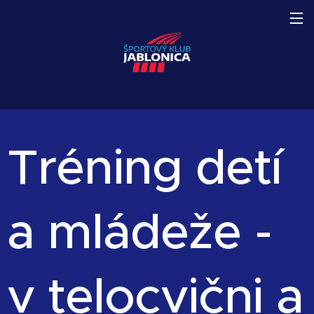
Tréning detí
a mládeže -
v telocvični a