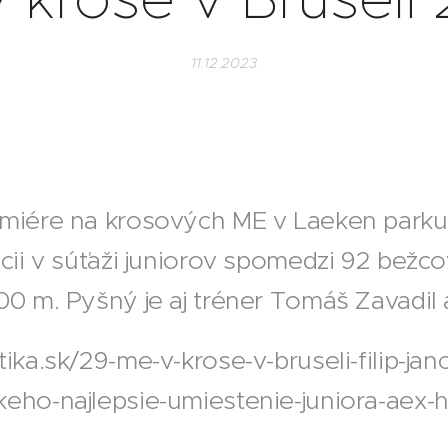
11.12.2023
miére na krosových ME v Laeken parku v
ncii v súťaži juniorov spomedzi 92 bežco
00 m. Pyšný je aj tréner Tomáš Zavadil 
ika.sk/29-me-v-krose-v-bruseli-filip-janc
eho-najlepsie-umiestenie-juniora-aex-h