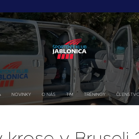
A
NOVINKY
O NÁS
TÍM
TRÉNINGY
ČLENSTV
 krose v Bruseli