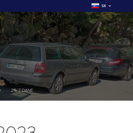
SK
O
2% Z DANE
 2023