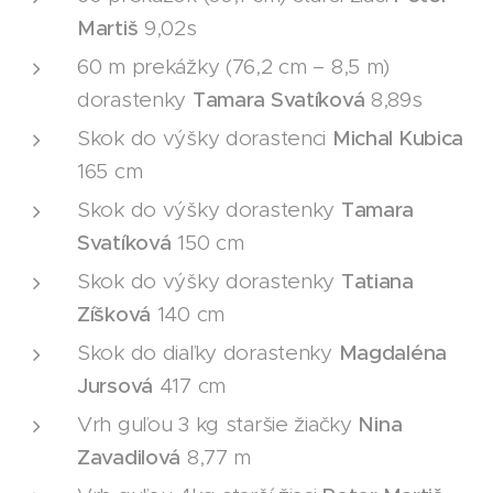
Martiš
9,02s
60 m prekážky (76,2 cm – 8,5 m)
dorastenky
Tamara Svatíková
8,89s
Skok do výšky dorastenci
Michal Kubica
165 cm
Skok do výšky dorastenky
Tamara
Svatíková
150 cm
Skok do výšky dorastenky
Tatiana
Zíšková
140 cm
Skok do diaľky dorastenky
Magdaléna
Jursová
417 cm
Vrh guľou 3 kg staršie žiačky
Nina
Zavadilová
8,77 m