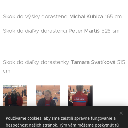
Skok do výšky dorastenci
Michal Kubica
165 cm
Skok do diaľky dorastenci
Peter Martiš
526 sm
Skok do diaľky dorastenky
Tamara Svatíková
515
cm
Používame cookies, aby sme zaistili správne fungovanie a
bezpečnosť našich stránok. Tým vám môžeme poskytnúť tú