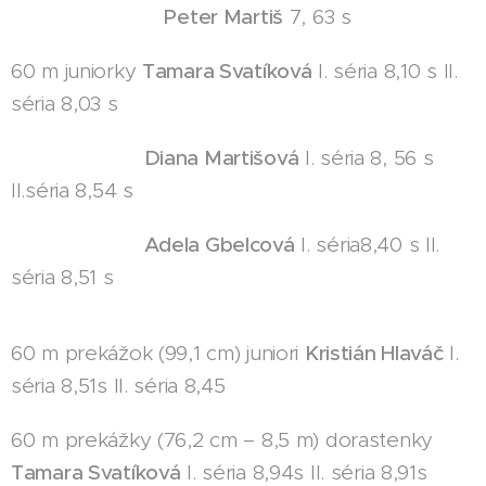
Peter Martiš
7, 63 s
60 m juniorky
Tamara Svatíková
I. séria 8,10 s II.
séria 8,03 s
Diana Martišová
I. séria 8, 56 s
II.séria 8,54 s
Adela Gbelcová
I. séria8,40 s II.
séria 8,51 s
60 m prekážok (99,1 cm) juniori
Kristián Hlaváč
I.
séria 8,51s II. séria 8,45
60 m prekážky (76,2 cm – 8,5 m) dorastenky
Tamara Svatíková
I. séria 8,94s II. séria 8,91s