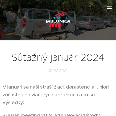
Súťažný január 2024
06.02.2024
V januári sa naši straší žiaci, dorastenci a juniori
zúčastnili na viacerých pretekoch a tu sú
výsledky:
Silesian meeting 2024 a zahajovací závody