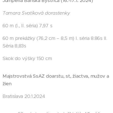
Jumperia Banská Bystrica (16.-17.1. 2024)
Tamara Svatíková dorastenky
60 m (I., II. séria) 7,97 s
60 m prekážky (76,2 cm – 8,5 m) I. séria 8.86s II.
Séria 8,83s
Skok do výšky 150 cm
Majstrovstvá SsAZ doarstu, st, žiactva, mužov a
žien
Bratislava 20.1.2024