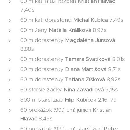
60 m kat. muži rozbeh
Kristián Hlaváč
7,40s
60 m kat. dorastenci
Michal Kubica
7,49s
60 m ženy
Natália Králiková
8,97s
60 m dorastenky
Magdaléna Jursová
8,88s
60 m dorastenky
Tamara Svatíková
8,01s
60 m dorastenky
Diana Martišová
8,71s
60 m dorastenky
Tatiana Zíšková
8,92s
60 staršie žiačky
Nina Zavadilová
9,15s
800 m starší žiaci
Filip Kubíček
2:16, 79
60 prekážok (99,1 cm) juniori
Kristián
Hlaváč
8,49s
60 prekážok (99,1 cm) starší žiaci
Peter