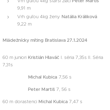
Vrh guľou 4kg starší žiaci
Peter Martiš
9,91 m
Vrh guľou 4kg ženy
Natália Králiková
9,22 m
Mládežnícky míting Bratislava 27.1.2024
60 m juniori
Kristián Hlaváč
I. séria 7,35s II. Séria
7,31s
Michal Kubica
7,56 s
Peter Martiš
7, 56 s
60 m dorastenci
Michal Kubica
7,47 s