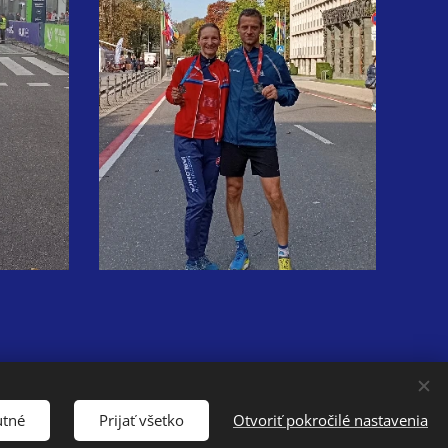
Jazyky
utné
Prijať všetko
Otvoriť pokročilé nastavenia
Slovenčina
English