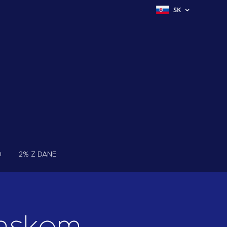
SK
O
2% Z DANE
anskom