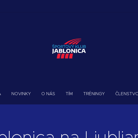
A
NOVINKY
O NÁS
TÍM
TRÉNINGY
ČLENSTV
blonica na Ljublj