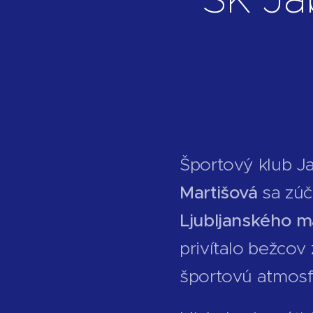
Športový klub J
Martišová
sa zúč
Ljubljanského 
privítalo bežcov
športovú atmosf