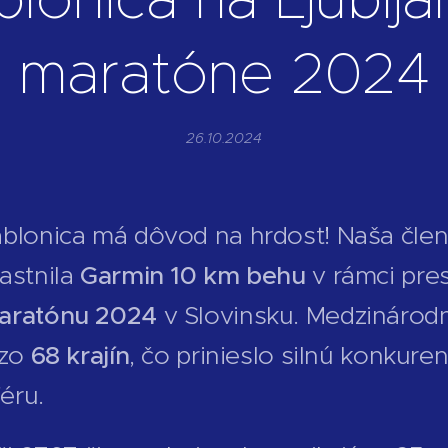
maratóne 2024
26.10.2024
ablonica má dôvod na hrdosť! Naša čle
astnila
Garmin 10 km behu
v rámci pre
maratónu 2024
v Slovinsku. Medzinárodn
 zo
68 krajín
, čo prinieslo silnú konkur
éru.