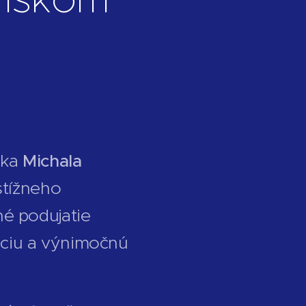
nka
Michala
stížneho
é podujatie
enciu a výnimočnú