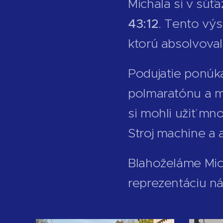
Michala si v súť
43:12
. Tento výs
ktorú absolvoval
Podujatie ponúka
polmaratónu a ma
si mohli užiť mn
Stroj machine a a
Blahoželáme Mi
reprezentáciu n