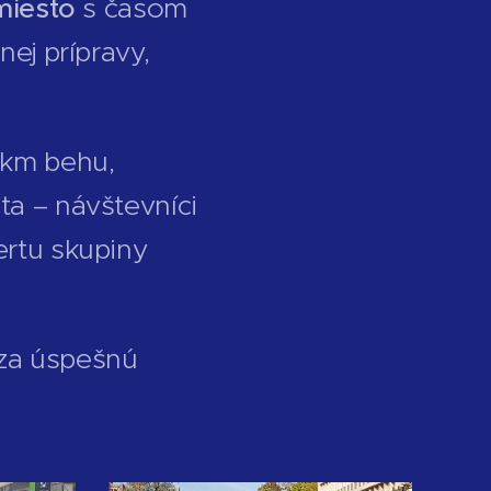
miesto
s časom
nej prípravy,
 km behu,
ta – návštevníci
ertu skupiny
za úspešnú