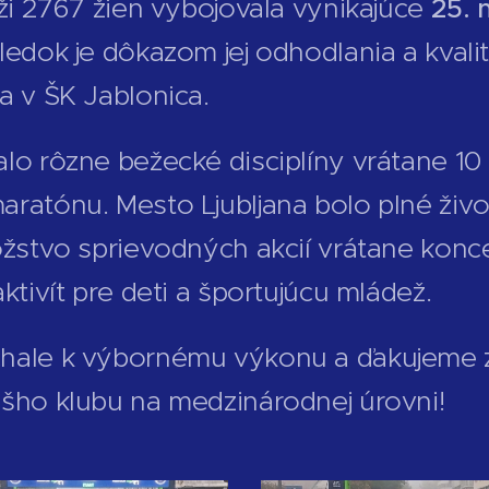
aži 2767 žien vybojovala vynikajúce
25. 
ledok je dôkazom jej odhodlania a kvalit
a v ŠK Jablonica.
lo rôzne bežecké disciplíny vrátane 10
ratónu. Mesto Ljubljana bolo plné živo
ožstvo sprievodných akcií vrátane konc
ktivít pre deti a športujúcu mládež.
chale k výbornému výkonu a ďakujeme 
ášho klubu na medzinárodnej úrovni!