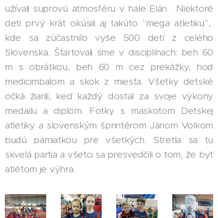
užívali suprovú atmosféru v hale Elán. Niektoré
deti prvý krát okúsili aj takúto "mega atletiku",
kde sa zúčastnilo vyše 500 detí z celého
Slovenska. Štartovali sme v disciplínach: beh 60
m s obrátkou, beh 60 m cez prekážky, hod
medicimbalom a skok z miesta. Všetky detské
očká žiarili, keď každý dostal za svoje výkony
medailu a diplom. Fotky s maskotom Detskej
atletiky a slovenským šprintérom Jánom Volkom
budú pamiatkou pre všetkých. Stretla sa tu
skvelá partia a všetci sa presvedčili o tom, že byť
atlétom je výhra.