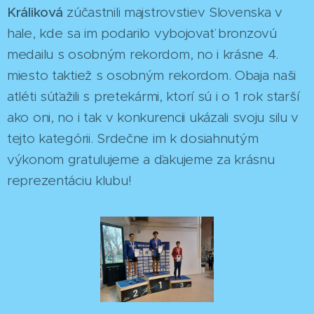
Králiková
zúčastnili majstrovstiev Slovenska v
hale, kde sa im podarilo vybojovať bronzovú
medailu s osobným rekordom, no i krásne 4.
miesto taktiež s osobným rekordom. Obaja naši
atléti súťažili s pretekármi, ktorí sú i o 1 rok starší
ako oni, no i tak v konkurencii ukázali svoju silu v
tejto kategórii. Srdečne im k dosiahnutým
výkonom gratulujeme a ďakujeme za krásnu
reprezentáciu klubu!