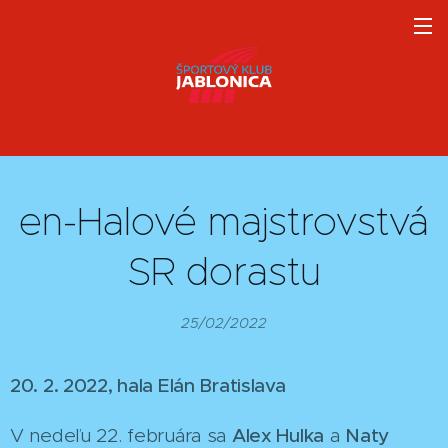
en-Halové majstrovstvá
SR dorastu
25/02/2022
20. 2. 2022, hala Elán Bratislava
V nedeľu 22. februára sa
Alex Hulka
a
Naty