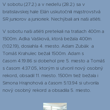
V sobotu (27.2.) a v nedeľu (28.2.) sa v
bratislavskej hale Elán uskutočnili majstrovstvá
SR juniorov a junioriek. Nechýbali ani naši atléti.
V sobotu naši atléti pretekali na tratiach 400m a
1500m. Aďka Vašková, ktorá bežala 400m
(1:02.19), dosiahla 4. miesto. Adam Zubák a
Tomáš Krahulec bežali 1500m. Adam s
časom 4:19.86 si dobehol pre 5. miesto a Tomáš
s časom 4:37.05, ktorým si utvoril nový osobný
rekord, obsadil 11. miesto. 1500m tiež bežala i
Simona Hrajnohová a časom 5:13.94 si utvorila
nový osobný rekord a obsadila 5. miesto.