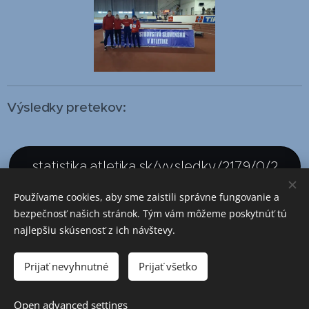
Výsledky pretekov:
statistika.atletika.sk/vysledky/2179/0/2
Používame cookies, aby sme zaistili správne fungovanie a
bezpečnosť našich stránok. Tým vám môžeme poskytnúť tú
najlepšiu skúsenosť z ich návštevy.
© 2026 Všetky práva vyhradené.
Vytvorené službou
Webnode
Cookies
Prijať nevyhnutné
Prijať všetko
Languages
Open advanced settings
Slovenčina
English