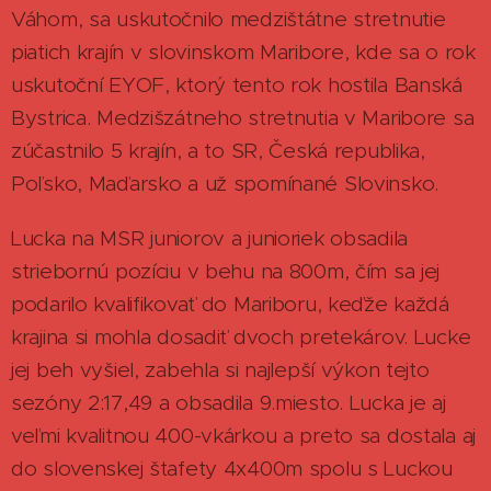
Váhom, sa uskutočnilo medzištátne stretnutie
piatich krajín v slovinskom Maribore, kde sa o rok
uskutoční EYOF, ktorý tento rok hostila Banská
Bystrica. Medzišzátneho stretnutia v Maribore sa
zúčastnilo 5 krajín, a to SR, Česká republika,
Poľsko, Maďarsko a už spomínané Slovinsko.
Lucka na MSR juniorov a junioriek obsadila
striebornú pozíciu v behu na 800m, čím sa jej
podarilo kvalifikovať do Mariboru, keďže každá
krajina si mohla dosadiť dvoch pretekárov. Lucke
jej beh vyšiel, zabehla si najlepší výkon tejto
sezóny 2:17,49 a obsadila 9.miesto. Lucka je aj
veľmi kvalitnou 400-vkárkou a preto sa dostala aj
do slovenskej štafety 4x400m spolu s Luckou