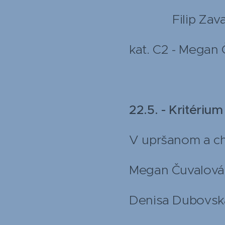
Filip Zavadil
kat. C2 - Megan 
22.5. - Kritérium
V upršanom a chl
Megan Čuvalová (
Denisa Dubovská 