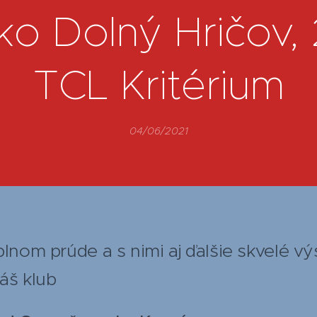
sko Dolný Hričov, 
TCL Kritérium
04/06/2021
plnom prúde a s nimi aj ďalšie skvelé vý
áš klub