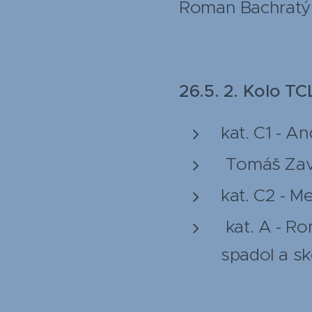
Roman Bachratý 
26.5. 2. Kolo TC
kat. C1 - A
Tomáš Zava
kat. C2 - M
kat. A - R
spadol a sk