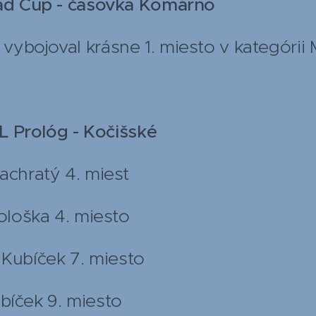
oad Cup - časovka Komárno
ybojoval krásne 1. miesto v kategórii 
CL Prológ - Kočišské
achratý 4. miest
Hološka 4. miesto
ček 7. miesto
k 9. miesto