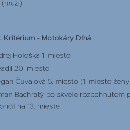
(muži)
L Kritérium - Motokáry Dlhá
ndrej Hološka 1. miesto
dil 20. miesto
egan Čuvalová 5. miesto (1. miesto ženy
oman Bachratý po skvele rozbehnutom p
ončil na 13. mieste