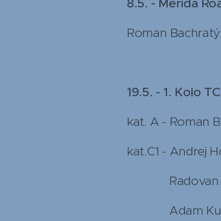
8.5. - Merida R
Roman Bachratý v
19.5. - 1. Kolo T
kat. A - Roman B
kat.C1 - Andrej 
Radovan Kubí
Adam Kubíče